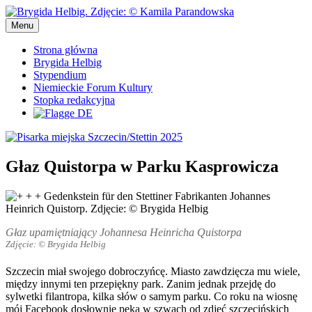
Przejdź
do
Menu
Pisarka miejska Szczecin/Stettin 2025
Pisarka miejska Szczecin/Stettin 2025
treści
Strona główna
Brygida Helbig
Stypendium
Niemieckie Forum Kultury
Stopka redakcyjna
Głaz Quistorpa w Parku Kasprowicza
Głaz upamiętniający Johannesa Heinricha Quistorpa
Zdjęcie: © Brygida Helbig
Szczecin miał swojego dobroczyńcę. Miasto zawdzięcza mu wiele,
między innymi ten przepiękny park. Zanim jednak przejdę do
sylwetki filantropa, kilka słów o samym parku. Co roku na wiosnę
mój Facebook dosłownie pęka w szwach od zdjęć szczecińskich