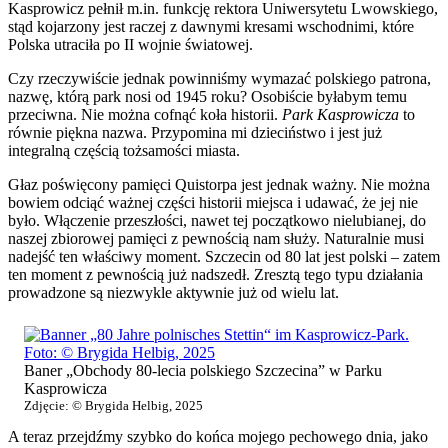
Kasprowicz pełnił m.in. funkcję rektora Uniwersytetu Lwowskiego,
stąd kojarzony jest raczej z dawnymi kresami wschodnimi, które
Polska utraciła po II wojnie światowej.
Czy rzeczywiście jednak powinniśmy wymazać polskiego patrona,
nazwę, którą park nosi od 1945 roku? Osobiście byłabym temu
przeciwna. Nie można cofnąć koła historii.
Park Kasprowicza
to
równie piękna nazwa. Przypomina mi dzieciństwo i jest już
integralną częścią tożsamości miasta.
Głaz poświęcony pamięci Quistorpa jest jednak ważny. Nie można
bowiem odciąć ważnej części historii miejsca i udawać, że jej nie
było. Włączenie przeszłości, nawet tej początkowo nielubianej, do
naszej zbiorowej pamięci z pewnością nam służy. Naturalnie musi
nadejść ten właściwy moment. Szczecin od 80 lat jest polski – zatem
ten moment z pewnością już nadszedł. Zresztą tego typu działania
prowadzone są niezwykle aktywnie już od wielu lat.
Baner „Obchody 80-lecia polskiego Szczecina” w Parku
Kasprowicza
Zdjęcie: © Brygida Helbig, 2025
A teraz przejdźmy szybko do końca mojego pechowego dnia, jako