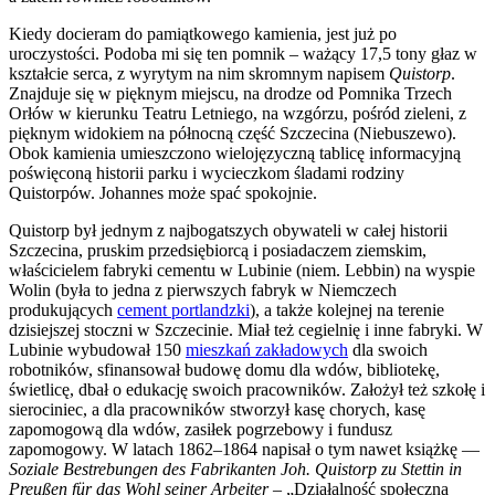
Kiedy docieram do pamiątkowego kamienia, jest już po
uroczystości. Podoba mi się ten pomnik – ważący 17,5 tony głaz w
kształcie serca, z wyrytym na nim skromnym napisem
Quistorp
.
Znajduje się w pięknym miejscu, na drodze od Pomnika Trzech
Orłów w kierunku Teatru Letniego, na wzgórzu, pośród zieleni, z
pięknym widokiem na północną część Szczecina (Niebuszewo).
Obok kamienia umieszczono wielojęzyczną tablicę informacyjną
poświęconą historii parku i wycieczkom śladami rodziny
Quistorpów. Johannes może spać spokojnie.
Quistorp był jednym z najbogatszych obywateli w całej historii
Szczecina, pruskim przedsiębiorcą i posiadaczem ziemskim,
właścicielem fabryki cementu w Lubinie (niem. Lebbin) na wyspie
Wolin (była to jedna z pierwszych fabryk w Niemczech
produkujących
cement portlandzki
), a także kolejnej na terenie
dzisiejszej stoczni w Szczecinie. Miał też cegielnię i inne fabryki. W
Lubinie wybudował 150
mieszkań zakładowych
dla swoich
robotników, sfinansował budowę domu dla wdów, bibliotekę,
świetlicę, dbał o edukację swoich pracowników. Założył też szkołę i
sierociniec, a dla pracowników stworzył kasę chorych, kasę
zapomogową dla wdów, zasiłek pogrzebowy i fundusz
zapomogowy. W latach 1862–1864 napisał o tym nawet książkę —
Soziale Bestrebungen des Fabrikanten Joh. Quistorp zu Stettin in
Preußen für das Wohl seiner Arbeiter
– „Działalność społeczna