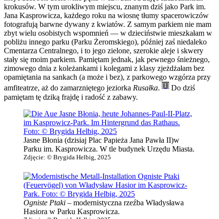
krokusów. W tym urokliwym miejscu, znanym dziś jako Park im.
Jana Kasprowicza, każdego roku na wiosnę tłumy spacerowiczów
fotografują barwne dywany z kwiatów. Z samym parkiem nie mam
zbyt wielu osobistych wspomnień — w dzieciństwie mieszkałam w
pobliżu innego parku (Parku Żeromskiego), później zaś niedaleko
Cmentarza Centralnego, i to jego zielone, szerokie aleje i skwery
stały się moim parkiem. Pamiętam jednak, jak pewnego śnieżnego,
zimowego dnia z koleżankami i kolegami z klasy zjeżdżałam bez
opamiętania na sankach (a może i bez), z parkowego wzgórza przy
[1]
amfiteatrze, aż do zamarzniętego jeziorka
Rusałka
.
Do dziś
pamiętam tę dziką frajdę i radość z zabawy.
Jasne Błonia
(dzisiaj Plac Papieża Jana Pawła II)w
Parku im. Kasprowicza. W tle budynek Urzędu Miasta.
Zdjęcie: © Brygida Helbig, 2025
Ogniste Ptaki
– modernistyczna rzeźba Władysława
Hasiora w Parku Kasprowicza.