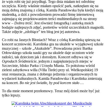
że wpis robi się już przydługi. Tego dnia miałam też odrobinę
szczęścia. Kiedy właśnie miałam opuścić park, natknęłam się na
moją dobrą znajomą z córką. Kamila Paradowska była kiedyś moją
studentką, a dziś z powodzeniem prowadzi firmę internetową
zajmującą się projektowaniem treści multimedialnych na strony
www –
Dobra treść
. Jest również fotografką i autorką moich
bodajże najlepszych zdjęć, portretów wśród szczecińskich magnolii.
Także zdjęcie „zdobiące” ten blog jest jej autorstwa.
Co robi na Jasnych Błoniach? Wraz z córką Karolinką spieszą na
koncert uczniowski. Karolinka gra na ukulele w wyjątkowej szkole
muzycznej – szkole „Akukulele”. Prowadzona przez Bartka
Orłowskiego szkoła nauki gry na ukulele daje uczniom wiele
radości, tak dzieciom jak i dorosłym. Koncert odbywa się w
Ogrodach Śródmieście
, jednym z najpiękniejszych miejsc w
Szczecinie, blisko Parku i Urzędu Miasta. To położona wśród
zieleni zabytkowa willa (Villa Tiede) przy ul. Wielkopolskiej 19
oraz restauracja, znana z dobrego jedzenia i organizowanych tu
wydarzeń kulturalnych. Kamila Paradowska i Karolinka zmierzają
na koncert.
Bo nie jest światło, by pod korcem stało …
To dla mnie moment przełomowy. Teraz mój dzień może być już
tylko lepszy.