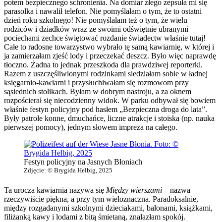
potem bezpiecznego schronienia. Na domiar złego zepsuła mi się
parasolka i nawalił telefon. Nie pomyślałam o tym, że to ostatni
dzień roku szkolnego! Nie pomyślałam też o tym, że wielu
rodziców i dziadków wraz ze swoimi odświętnie ubranymi
pociechami zechce świętować rozdanie świadectw właśnie tutaj!
Całe to radosne towarzystwo wybrało tę samą kawiarnię, w której i
ja zamierzałam zjeść lody i przeczekać deszcz. Było więc naprawdę
tłoczno. Żadna to jednak przeszkoda dla prawdziwej reporterki.
Razem z uszczęśliwionymi rodzinkami siedziałam sobie w ładnej
księgarnio-kawiarni i przysłuchiwałam się rozmowom przy
sąsiednich stolikach. Byłam w dobrym nastroju, a za oknem
rozpościerał się niecodzienny widok. W parku odbywał się bowiem
właśnie festyn policyjny pod hasłem „Bezpieczna droga do lata”.
Były patrole konne, dmuchańce, liczne atrakcje i stoiska (np. nauka
pierwszej pomocy), jednym słowem impreza na całego.
Festyn policyjny na Jasnych Błoniach
Zdjęcie: © Brygida Helbig, 2025
Ta urocza kawiarnia nazywa się
Między wierszami
– nazwa
rzeczywiście piękna, a przy tym wieloznaczna. Paradoksalnie,
między rozgadanymi szkolnymi dzieciakami, balonami, książkami,
filiżanką kawy i lodami z bitą śmietaną, znalazłam spokój.