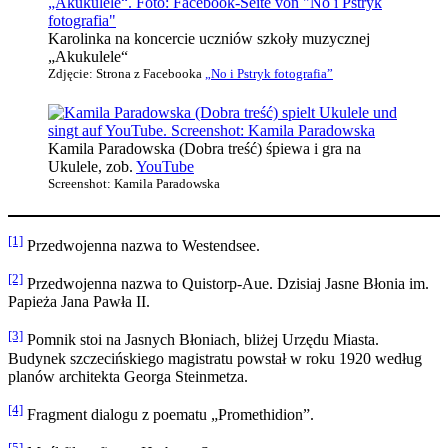
Karolinka na koncercie uczniów szkoły muzycznej
„Akukulele“
Zdjęcie: Strona z Facebooka
„No i Pstryk fotografia”
Kamila Paradowska (Dobra treść) śpiewa i gra na
Ukulele, zob.
YouTube
Screenshot: Kamila Paradowska
[1]
Przedwojenna nazwa to Westendsee.
[2]
Przedwojenna nazwa to Quistorp-Aue. Dzisiaj Jasne Błonia im.
Papieża Jana Pawła II.
[3]
Pomnik stoi na Jasnych Błoniach, bliżej Urzędu Miasta.
Budynek szczecińskiego magistratu powstał w roku 1920 według
planów architekta Georga Steinmetza.
[4]
Fragment dialogu z poematu „Promethidion”.
[5]