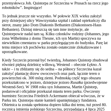
przemysłowca Joh. Quistorpa ze Szczecina w Prusach na rzecz jego
robotników”. Inspirujące!
To jednak jeszcze nie wszystko. W połowie XIX wieku założył
przy dzisiejszej ulicy Wawrzyniaka szpital i zakład opiekuńczy dla
sierot, znany jako Dom Diakonis Bethanien (Diakonissen-Haus
Bethanien). Dzisiaj mieszczą się tam inne instytucje, ale
Quistorpowie nadal tam są. Kilku członków rodziny (Johannes, jego
żona Wilhelmina z domu Theune, ich syn Martin) spoczywa na
niewielkim cmentarzu w parku przylegającym do budynku. Parę lat
temu miejsce ich pochówku zostało ostatecznie zlokalizowane i
uporządkowane.
Kiedy Szczecin przestał być twierdzą, Johannes Quistorp zbudował
również piękną dzielnicę willową, Westend – obecnie
Łękno
. A
także – i tu zbliżamy się do sedna – na północy Szczecina kazał
założyć plantację drzew owocowych oraz park, łącznie teren o
powierzchni ok. 300 mórg ziemi. Podmokłą część tego obszaru
przekształcono w jezioro, dzisiejsze jezioro
Rusałka
(przedwojenne
Westend-See). W 1908 roku syn Johannesa, Martin Quistorp,
podarował i oficjalnie przekazał miastu teren parku. Ówczesny
burmistrz Szczecina Friedrich Ackermann obiecał wówczas, że w
Parku im. Quistorpa stanie kamień upamiętniający fundatora.
Obietnica ta została spełniona dopiero kilka dni temu, tuż przed 80.
rocznicą istnienia polskiego Szczecina, przypadającą 4 lipca 2025