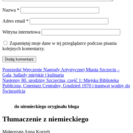
Nazwa
*
Adres email
*
Witryna internetowa
Zapamiętaj moje dane w tej przeglądarce podczas pisania
kolejnych komentarzy.
Nawigacja
Poprzedni
Poprzedni
Wręczenie Nagrody Artystycznej Miasta Szczecin –
wpis:
Gala, ballady miejskie i kulinaria
wpisu
Następny
Następny
80. urodziny Szczecina, część 1: Miejska Biblioteka
wpis:
Publiczna, Cmentarz Centralny, Grudzień 1970 i tramwaj wodny do
Świnoujścia
do niemieckiego oryginału bloga
Tłumaczenie z niemieckiego
Małgorzata Anna Korzeb