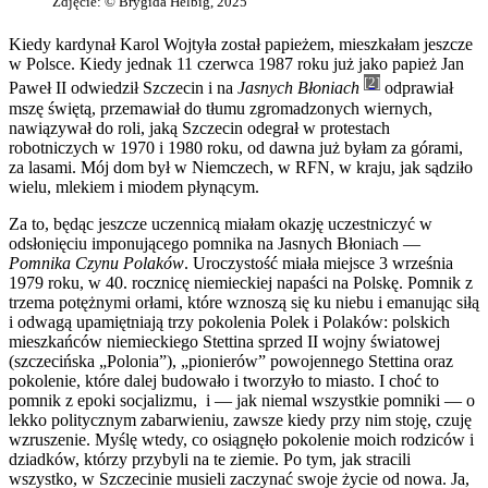
Zdjęcie: © Brygida Helbig, 2025
Kiedy kardynał Karol Wojtyła został papieżem, mieszkałam jeszcze
w Polsce. Kiedy jednak 11 czerwca 1987 roku już jako papież Jan
[2]
Paweł II odwiedził Szczecin i na
Jasnych Błoniach
odprawiał
mszę świętą, przemawiał do tłumu zgromadzonych wiernych,
nawiązywał do roli, jaką Szczecin odegrał w protestach
robotniczych w 1970 i 1980 roku, od dawna już byłam za górami,
za lasami. Mój dom był w Niemczech, w RFN, w kraju, jak sądziło
wielu, mlekiem i miodem płynącym.
Za to, będąc jeszcze uczennicą miałam okazję uczestniczyć w
odsłonięciu imponującego pomnika na Jasnych Błoniach —
Pomnika Czynu Polaków
. Uroczystość miała miejsce 3 września
1979 roku, w 40. rocznicę niemieckiej napaści na Polskę. Pomnik z
trzema potężnymi orłami, które wznoszą się ku niebu i emanując siłą
i odwagą upamiętniają trzy pokolenia Polek i Polaków: polskich
mieszkańców niemieckiego Stettina sprzed II wojny światowej
(szczecińska „Polonia”), „pionierów” powojennego Stettina oraz
pokolenie, które dalej budowało i tworzyło to miasto. I choć to
pomnik z epoki socjalizmu, i — jak niemal wszystkie pomniki — o
lekko politycznym zabarwieniu, zawsze kiedy przy nim stoję, czuję
wzruszenie. Myślę wtedy, co osiągnęło pokolenie moich rodziców i
dziadków, którzy przybyli na te ziemie. Po tym, jak stracili
wszystko, w Szczecinie musieli zaczynać swoje życie od nowa. Ja,