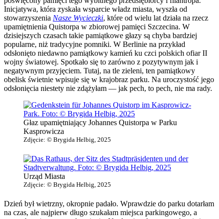
poświęcony pamięci tego wybitnego przedsiębiorcy i filantropa.
Inicjatywa, która zyskała wsparcie władz miasta, wyszła od
stowarzyszenia
Nasze Wycieczki
, które od wielu lat działa na rzecz
upamiętnienia Quistorpa w zbiorowej pamięci Szczecina. W
dzisiejszych czasach takie pamiątkowe głazy są chyba bardziej
popularne, niż tradycyjne pomniki. W Berlinie na przykład
odsłonięto niedawno pamiątkowy kamień ku czci polskich ofiar II
wojny światowej. Spotkało się to zarówno z pozytywnym jak i
negatywnym przyjęciem. Tutaj, na tle zieleni, ten pamiątkowy
obelisk świetnie wpisuje się w krajobraz parku. Na uroczystość jego
odsłonięcia niestety nie zdążyłam — jak pech, to pech, nie ma rady.
Głaz upamiętniający Johannes Quistorpa w Parku
Kasprowicza
Zdjęcie: © Brygida Helbig, 2025
Urząd Miasta
Zdjęcie: © Brygida Helbig, 2025
Dzień był wietrzny, okropnie padało. Wprawdzie do parku dotarłam
na czas, ale najpierw długo szukałam miejsca parkingowego, a