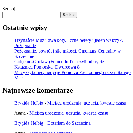
Szukaj
Szukaj
Ostatnie wpisy
Trzynaście Muz i dwa koty, liczne berety i jeden walczyk.
Pożegnanie
Pożegnanie, powrót i siła miłości. Cmentarz Centralny w
Szczecinie
Golęcino-Gocław (Frauendorf) – czyli odkrycie
Książnica Pomorska, Dworcowa 8
Muzyka, taniec, tradycje Pomorza Zachodniego i czar Starego
Miasta
Najnowsze komentarze
Brygida Helbig
-
Miejsca urodzenia, uczucia, kwestie czasu
Agata
-
Miejsca urodzenia, uczucia, kwestie czasu
Brygida Helbig
-
Dotarłam do Szczecina