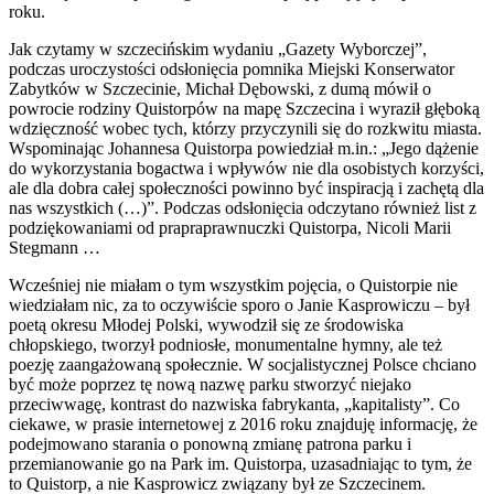
roku.
Jak czytamy w szczecińskim wydaniu „Gazety Wyborczej”,
podczas uroczystości odsłonięcia pomnika Miejski Konserwator
Zabytków w Szczecinie, Michał Dębowski, z dumą mówił o
powrocie rodziny Quistorpów na mapę Szczecina i wyraził głęboką
wdzięczność wobec tych, którzy przyczynili się do rozkwitu miasta.
Wspominając Johannesa Quistorpa powiedział m.in.: „Jego dążenie
do wykorzystania bogactwa i wpływów nie dla osobistych korzyści,
ale dla dobra całej społeczności powinno być inspiracją i zachętą dla
nas wszystkich (…)”. Podczas odsłonięcia odczytano również list z
podziękowaniami od prapraprawnuczki Quistorpa, Nicoli Marii
Stegmann …
Wcześniej nie miałam o tym wszystkim pojęcia, o Quistorpie nie
wiedziałam nic, za to oczywiście sporo o Janie Kasprowiczu – był
poetą okresu Młodej Polski, wywodził się ze środowiska
chłopskiego, tworzył podniosłe, monumentalne hymny, ale też
poezję zaangażowaną społecznie. W socjalistycznej Polsce chciano
być może poprzez tę nową nazwę parku stworzyć niejako
przeciwwagę, kontrast do nazwiska fabrykanta, „kapitalisty”. Co
ciekawe, w prasie internetowej z 2016 roku znajduję informację, że
podejmowano starania o ponowną zmianę patrona parku i
przemianowanie go na Park im. Quistorpa, uzasadniając to tym, że
to Quistorp, a nie Kasprowicz związany był ze Szczecinem.