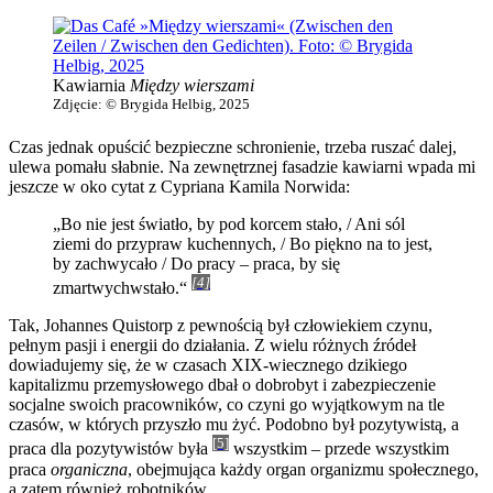
Kawiarnia
Między wierszami
Zdjęcie: © Brygida Helbig, 2025
Czas jednak opuścić bezpieczne schronienie, trzeba ruszać dalej,
ulewa pomału słabnie. Na zewnętrznej fasadzie kawiarni wpada mi
jeszcze w oko cytat z Cypriana Kamila Norwida:
„Bo nie jest światło, by pod korcem stało, / Ani sól
ziemi do przypraw kuchennych, / Bo piękno na to jest,
by zachwycało / Do pracy – praca, by się
[4]
zmartwychwstało.“
Tak, Johannes Quistorp z pewnością był człowiekiem czynu,
pełnym pasji i energii do działania. Z wielu różnych źródeł
dowiadujemy się, że w czasach XIX-wiecznego dzikiego
kapitalizmu przemysłowego dbał o dobrobyt i zabezpieczenie
socjalne swoich pracowników, co czyni go wyjątkowym na tle
czasów, w których przyszło mu żyć. Podobno był pozytywistą, a
[5]
praca dla pozytywistów była
wszystkim – przede wszystkim
praca
organiczna
, obejmująca każdy organ organizmu społecznego,
a zatem również robotników.