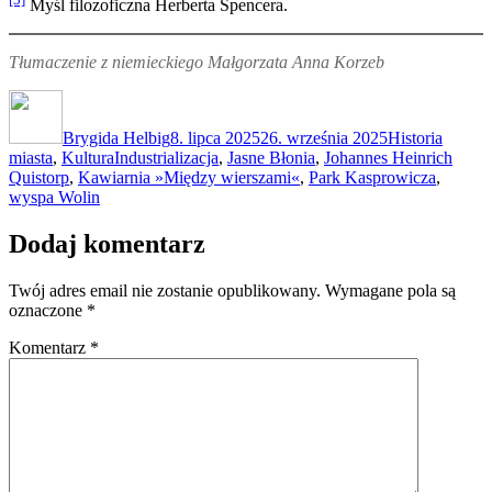
Myśl filozoficzna Herberta Spencera.
Tłumaczenie z niemieckiego Małgorzata Anna Korzeb
Autor
Data
Kategorie
publikacji
Brygida Helbig
8. lipca 2025
26. września 2025
Historia
Tagi
miasta
,
Kultura
Industrializacja
,
Jasne Błonia
,
Johannes Heinrich
Quistorp
,
Kawiarnia »Między wierszami«
,
Park Kasprowicza
,
wyspa Wolin
Dodaj komentarz
Twój adres email nie zostanie opublikowany.
Wymagane pola są
oznaczone
*
Komentarz
*