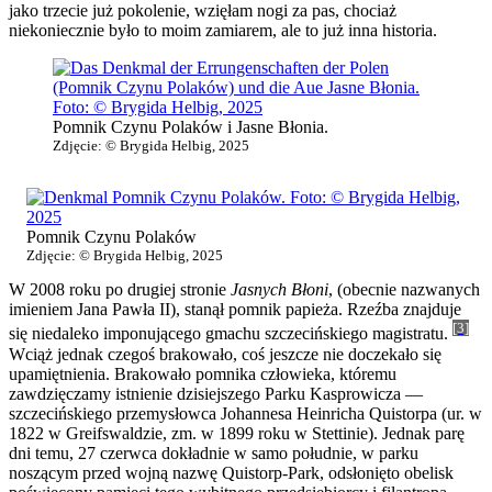
jako trzecie już pokolenie, wzięłam nogi za pas, chociaż
niekoniecznie było to moim zamiarem, ale to już inna historia.
Pomnik Czynu Polaków
i Jasne Błonia.
Zdjęcie: © Brygida Helbig, 2025
Pomnik Czynu Polaków
Zdjęcie: © Brygida Helbig, 2025
W 2008 roku po drugiej stronie
Jasnych Błoni
, (obecnie nazwanych
imieniem Jana Pawła II), stanął pomnik papieża. Rzeźba znajduje
[3]
się niedaleko imponującego gmachu szczecińskiego magistratu.
Wciąż jednak czegoś brakowało, coś jeszcze nie doczekało się
upamiętnienia. Brakowało pomnika człowieka, któremu
zawdzięczamy istnienie dzisiejszego Parku Kasprowicza —
szczecińskiego przemysłowca Johannesa Heinricha Quistorpa (ur. w
1822 w Greifswaldzie, zm. w 1899 roku w Stettinie). Jednak parę
dni temu, 27 czerwca dokładnie w samo południe, w parku
noszącym przed wojną nazwę Quistorp-Park, odsłonięto obelisk