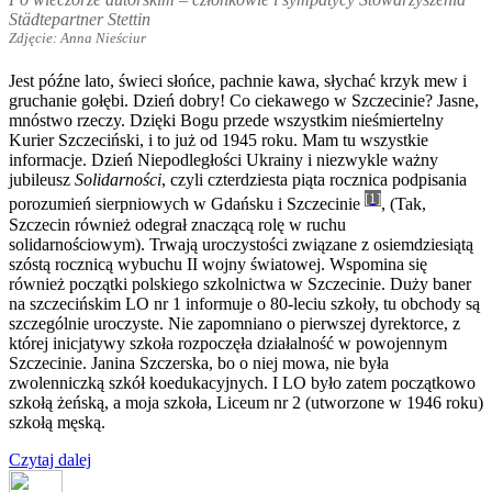
Städtepartner Stettin
Zdjęcie: Anna Nieściur
Jest późne lato, świeci słońce, pachnie kawa, słychać krzyk mew i
gruchanie gołębi. Dzień dobry! Co ciekawego w Szczecinie? Jasne,
mnóstwo rzeczy. Dzięki Bogu przede wszystkim nieśmiertelny
Kurier Szczeciński, i to już od 1945 roku. Mam tu wszystkie
informacje. Dzień Niepodległości Ukrainy i niezwykle ważny
jubileusz
Solidarności
, czyli czterdziesta piąta rocznica podpisania
[1]
porozumień sierpniowych w Gdańsku i Szczecinie
, (Tak,
Szczecin również odegrał znaczącą rolę w ruchu
solidarnościowym). Trwają uroczystości związane z osiemdziesiątą
szóstą rocznicą wybuchu II wojny światowej. Wspomina się
również początki polskiego szkolnictwa w Szczecinie. Duży baner
na szczecińskim LO nr 1 informuje o 80-leciu szkoły, tu obchody są
szczególnie uroczyste. Nie zapomniano o pierwszej dyrektorce, z
której inicjatywy szkoła rozpoczęła działalność w powojennym
Szczecinie. Janina Szczerska, bo o niej mowa, nie była
zwolenniczką szkół koedukacyjnych. I LO było zatem początkowo
szkołą żeńską, a moja szkoła, Liceum nr 2 (utworzone w 1946 roku)
szkołą męską.
„Drogi
Czytaj dalej
Autor
z
Data
Kategorie