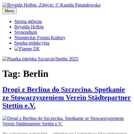
Przejdź
do
Menu
Pisarka miejska Szczecin/Stettin 2025
Pisarka miejska Szczecin/Stettin 2025
treści
Strona główna
Brygida Helbig
Stypendium
Niemieckie Forum Kultury
Stopka redakcyjna
Tag:
Berlin
Drogi z Berlina do Szczecina. Spotkanie
ze Stowarzyszeniem Verein Städtepartner
Stettin e.V.
Po wieczorze autorskim – członkowie i sympatycy Stowarzyszenia