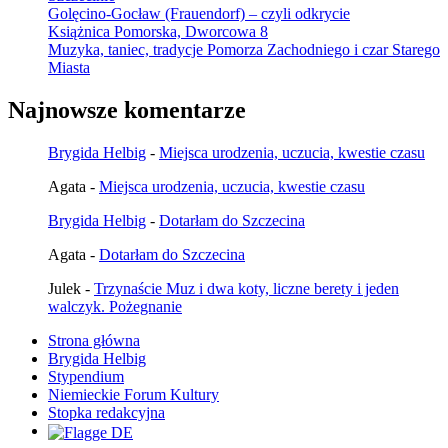
Golęcino-Gocław (Frauendorf) – czyli odkrycie
Książnica Pomorska, Dworcowa 8
Muzyka, taniec, tradycje Pomorza Zachodniego i czar Starego
Miasta
Najnowsze komentarze
Brygida Helbig
-
Miejsca urodzenia, uczucia, kwestie czasu
Agata
-
Miejsca urodzenia, uczucia, kwestie czasu
Brygida Helbig
-
Dotarłam do Szczecina
Agata
-
Dotarłam do Szczecina
Julek
-
Trzynaście Muz i dwa koty, liczne berety i jeden
walczyk. Pożegnanie
Strona główna
Brygida Helbig
Stypendium
Niemieckie Forum Kultury
Stopka redakcyjna