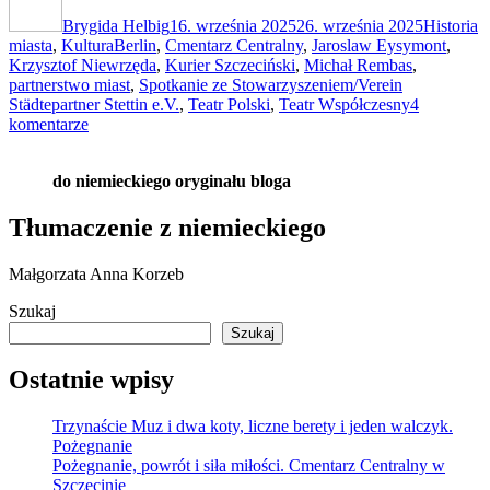
Berlina
publikacji
Brygida Helbig
do
16. września 2025
26. września 2025
Historia
Tagi
miasta
,
Kultura
Szczecina.
Berlin
,
Cmentarz Centralny
,
Jaroslaw Eysymont
,
Krzysztof Niewrzęda
Spotkanie
,
Kurier Szczeciński
,
Michał Rembas
,
partnerstwo miast
ze
,
Spotkanie ze Stowarzyszeniem/Verein
Städtepartner Stettin e.V.
Stowarzyszeniem
,
Teatr Polski
,
Teatr Współczesny
4
do
komentarze
Verein
Drogi
Städtepartner
z
Stettin
do niemieckiego oryginału bloga
Berlina
e.V.”
do
Szczecina.
Tłumaczenie z niemieckiego
Spotkanie
ze
Małgorzata Anna Korzeb
Stowarzyszeniem
Verein
Szukaj
Städtepartner
Szukaj
Stettin
e.V.
Ostatnie wpisy
Trzynaście Muz i dwa koty, liczne berety i jeden walczyk.
Pożegnanie
Pożegnanie, powrót i siła miłości. Cmentarz Centralny w
Szczecinie