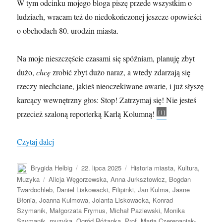
W tym odcinku mojego bloga piszę przede wszystkim o
ludziach, wracam też do niedokończonej jeszcze opowieści
o obchodach 80. urodzin miasta.
Na moje nieszczęście czasami się spóźniam, planuję zbyt
dużo,
chcę
zrobić zbyt dużo naraz, a wtedy zdarzają się
rzeczy niechciane, jakieś nieoczekiwane awarie, i już słyszę
karcący wewnętrzny głos: Stop! Zatrzymaj się! Nie jesteś
[1]
przecież szaloną reporterką Karlą Kolumną!
„80. urodziny Szczecina, część 2: O dziennikarzach, ś
Czytaj dalej
Autor
Data
Kategorie
Brygida Helbig
22. lipca 2025
Historia miasta
,
Kultura
,
publikacji
Tagi
Muzyka
Alicja Węgorzewska
,
Anna Jurksztowicz
,
Bogdan
Twardochleb
,
Daniel Liskowacki
,
Filipinki
,
Jan Kulma
,
Jasne
Błonia
,
Joanna Kulmowa
,
Jolanta Liskowacka
,
Konrad
Szymanik
,
Małgorzata Frymus
,
Michał Paziewski
,
Monika
Szymanik
,
muzyka
,
Ogród Różanka
,
Prof. Maria Czerepaniak-