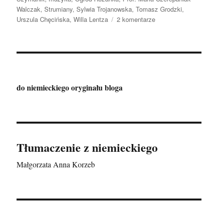
Walczak
,
Strumiany
,
Sylwia Trojanowska
,
Tomasz Grodzki
,
do
Urszula Chęcińska
,
Willa Lentza
2 komentarze
80.
urodziny
Szczecina,
część
2:
O
do niemieckiego oryginału bloga
dziennikarzach,
śpiewaczkach,
małżeństwie
artystów,
okazałej
willi
Tłumaczenie z niemieckiego
i
wiejskiej
Małgorzata Anna Korzeb
świetlicy