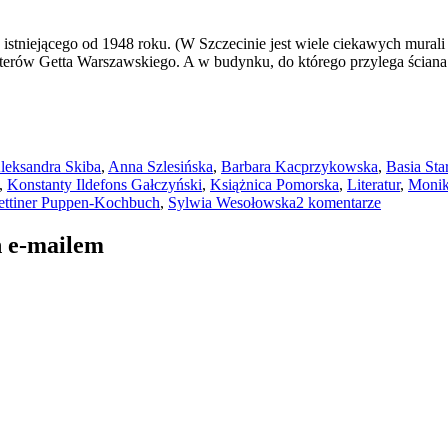
 istniejącego od 1948 roku. (W Szczecinie jest wiele ciekawych murali
haterów Getta Warszawskiego. A w budynku, do którego przylega ścia
agi
leksandra Skiba
,
Anna Szlesińska
,
Barbara Kacprzykowska
,
Basia Sta
,
Konstanty Ildefons Gałczyński
,
Książnica Pomorska
,
Literatur
,
Monik
do
ettiner Puppen-Kochbuch
,
Sylwia Wesołowska
2 komentarze
Książnica
Pomorska
h e-mailem
8