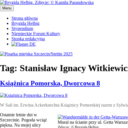
Przejdź
do
Menu
Pisarka miejska Szczecin/Stettin 2025
Pisarka miejska Szczecin/Stettin 2025
treści
Strona główna
Brygida Helbig
Stypendium
Niemieckie Forum Kultury
Stopka redakcyjna
Tag:
Stanisław Ignacy Witkiewic
Książnica Pomorska, Dworcowa 8
W Sali im. Erwina Ackerknechta Książnicy Pomorskiej razem z Sylwią
Ostatnie letnie dni w
Szczecinie. Pogoda wciąż
Mural na ścianie przy ul. Getta Warsz
piękna. Na mojej ulicy
Zdjęcie
: © Brygida Helbig