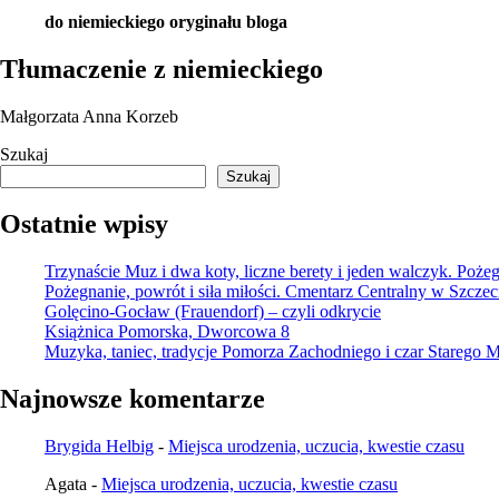
do niemieckiego oryginału bloga
Tłumaczenie z niemieckiego
Małgorzata Anna Korzeb
Szukaj
Szukaj
Ostatnie wpisy
Trzynaście Muz i dwa koty, liczne berety i jeden walczyk. Poże
Pożegnanie, powrót i siła miłości. Cmentarz Centralny w Szczec
Golęcino-Gocław (Frauendorf) – czyli odkrycie
Książnica Pomorska, Dworcowa 8
Muzyka, taniec, tradycje Pomorza Zachodniego i czar Starego M
Najnowsze komentarze
Brygida Helbig
-
Miejsca urodzenia, uczucia, kwestie czasu
Agata
-
Miejsca urodzenia, uczucia, kwestie czasu