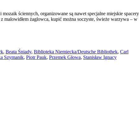
 i mozaik ściennych, organizowane są nawet specjalne miejskie spacery
na z malowidłem żaglowca, kupić można soczyste, świeże warzywa – w
rk
,
Beata Śniady
,
Biblioteka Niemiecka/Deutsche Bibliothek
,
Carl
a Szymanik
,
Piotr Pauk
,
Przemek Głowa
,
Stanisław Ignacy
, Dworcowa