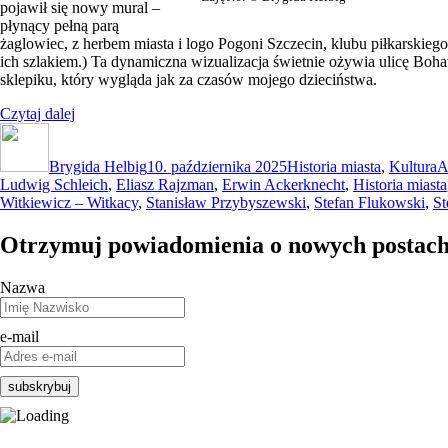
pojawił się nowy mural –
płynący pełną parą
żaglowiec, z herbem miasta i logo Pogoni Szczecin, klubu piłkarskiego
ich szlakiem.) Ta dynamiczna wizualizacja świetnie ożywia ulicę Bo
sklepiku, który wygląda jak za czasów mojego dzieciństwa.
„Książnica
Czytaj dalej
Autor
Pomorska, Dworcowa
Data
Kategorie
T
8”
publikacji
Brygida Helbig
10. października 2025
Historia miasta
,
Kultura
A
Ludwig Schleich
,
Eliasz Rajzman
,
Erwin Ackerknecht
,
Historia miasta
Witkiewicz – Witkacy
,
Stanisław Przybyszewski
,
Stefan Flukowski
,
St
Otrzymuj powiadomienia o nowych postac
Nazwa
e-mail